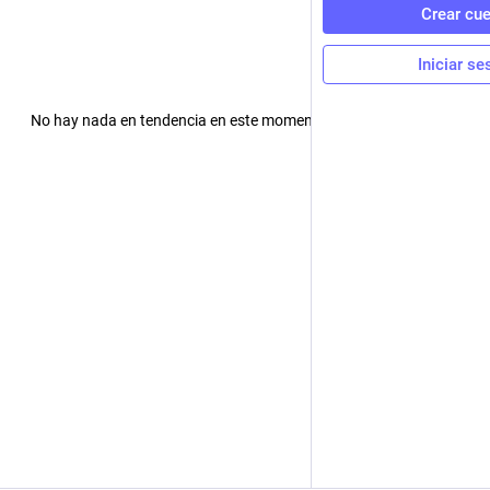
Crear cu
Iniciar se
No hay nada en tendencia en este momento. ¡Revisa más tarde!